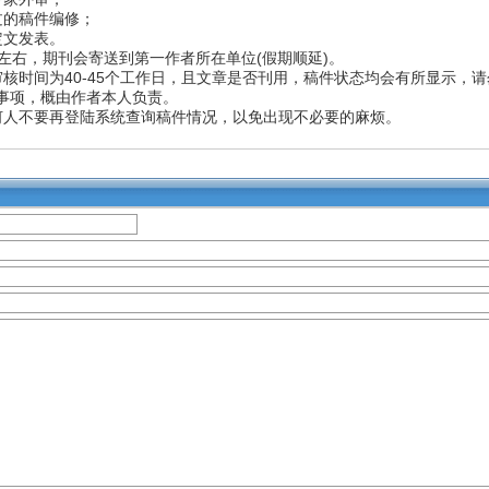
过的稿件编修；
定文发表。
日左右，期刊会寄送到第一作者所在单位(假期顺延)。
审核时间为40-45个工作日，且文章是否刊用，稿件状态均会有所显示，
事项，概由作者本人负责。
何人不要再登陆系统查询稿件情况，以免出现不必要的麻烦。