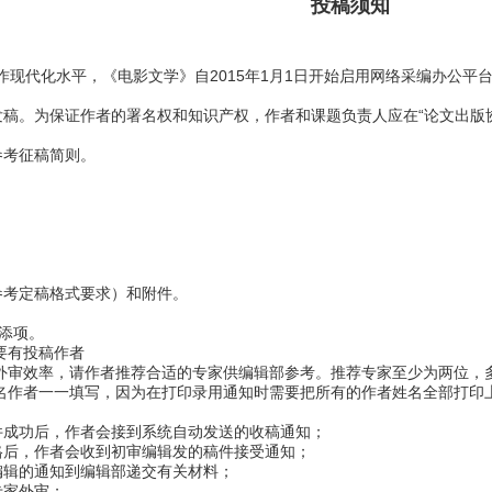
投稿须知
作现代化水平，《电影文学》自2015年1月1日开始启用网络采编办公平
发稿。为保证作者的署名权和知识产权，作者和课题负责人应在“论文出版
参考征稿简则。
；
；
；
；
参考定稿格式要求）和附件。
必添项。
要有投稿作者
的外审效率，请作者推荐合适的专家供编辑部参考。推荐专家至少为两位，
署名作者一一填写，因为在打印录用通知时需要把所有的作者姓名全部打印
件成功后，作者会接到系统自动发送的收稿通知；
格后，作者会收到初审编辑发的稿件接受通知；
编辑的通知到编辑部递交有关材料；
专家外审；