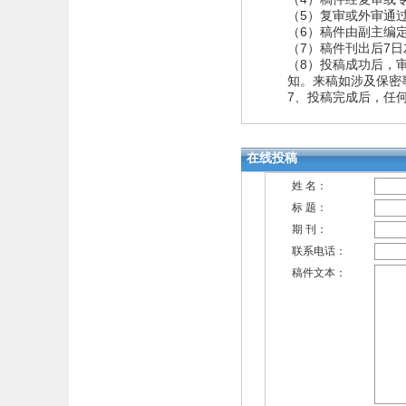
（5）复审或外审通
（6）稿件由副主编
（7）稿件刊出后7
（8）投稿成功后，
知。来稿如涉及保密
7、投稿完成后，任
在线投稿
姓 名：
标 题：
期 刊：
联系电话：
稿件文本：