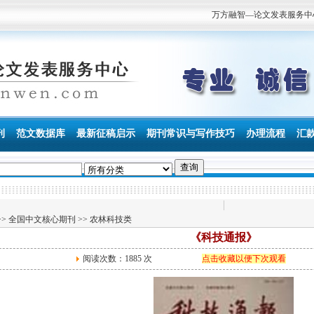
万方融智—论文发表服务中心 专
刊
范文数据库
最新征稿启示
期刊常识与写作技巧
办理流程
汇
>>
全国中文核心期刊
>>
农林科技类
《科技通报》
阅读次数：
1885 次
点击收藏以便下次观看