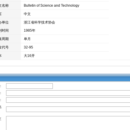
文名称
Bulletin of Science and Technology
言
中文
办单位
浙江省科学技术协会
刊时间
1985年
版周期
单月
发代号
32-95
本
大16开
：
：
：
电
文