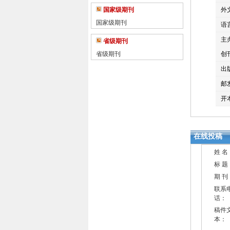
国家级期刊
外
国家级期刊
语
主
省级期刊
省级期刊
创
出
邮
开
在线投稿
姓 名
标 题
期 刊
联系
话：
稿件
本：