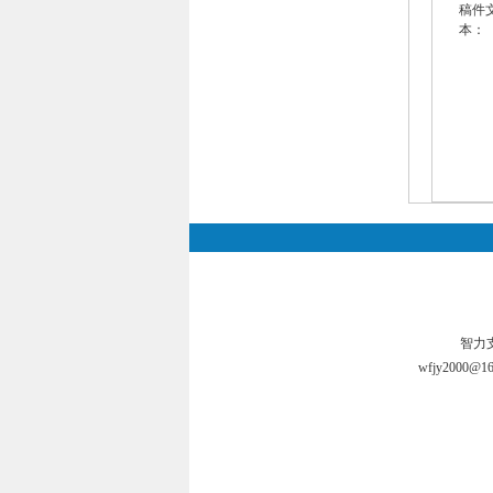
稿件
本：
智力支持
wfjy2000@16