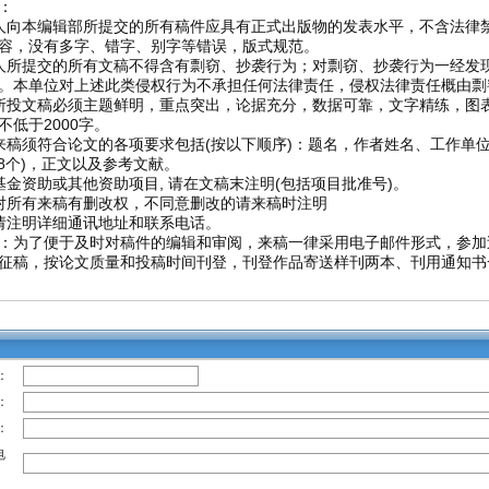
：
人向本编辑部所提交的所有稿件应具有正式出版物的发表水平，不含法律
容，没有多字、错字、别字等错误，版式规范。
人所提交的所有文稿不得含有剽窃、抄袭行为；对剽窃、抄袭行为一经发
。本单位对上述此类侵权行为不承担任何法律责任，侵权法律责任概由剽
所投文稿必须主题鲜明，重点突出，论据充分，数据可靠，文字精练，图表
不低于2000字。
来稿须符合论文的各项要求包括(按以下顺序)：题名，作者姓名、工作单
～8个)，正文以及参考文献。
基金资助或其他资助项目, 请在文稿末注明(包括项目批准号)。
对所有来稿有删改权，不同意删改的请来稿时注明
请注明详细通讯地址和联系电话。
：为了便于及时对稿件的编辑和审阅，来稿一律采用电子邮件形式，参加
征稿，按论文质量和投稿时间刊登，刊登作品寄送样刊两本、刊用通知书
：
：
：
电