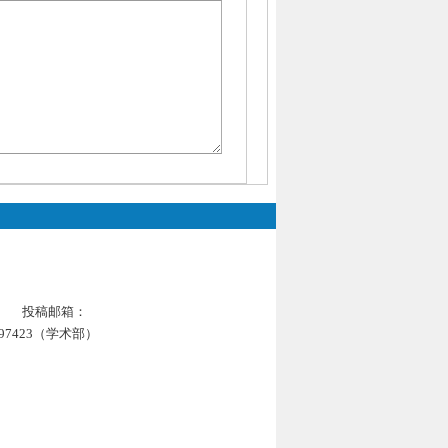
投稿
邮箱：
197423（学术部）