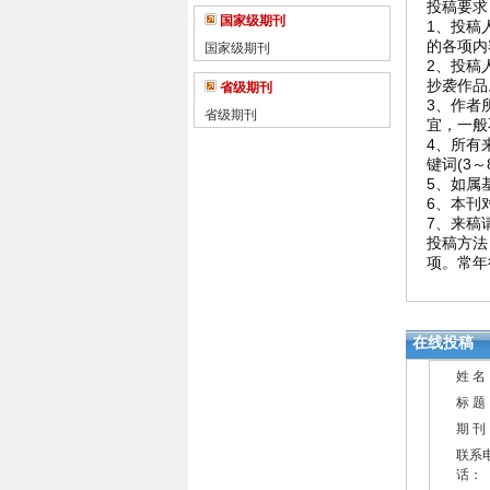
投稿要求
国家级期刊
1、投稿
的各项内
国家级期刊
2、投稿
抄袭作品
省级期刊
3、作者
省级期刊
宜，一般
4、所有
键词(3
5、如属
6、本刊
7、来稿
投稿方法
项。常年
在线投稿
姓 名
标 题
期 刊
联系
话：